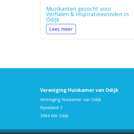
Muzikanten gezocht voor
Verhalen & Inspiratieavonden in
Odijk
Lees meer
Vereniging Huiskamer van Odijk
Vereniging Huiskamer van Odijk
Rijneiland 7
3984 MA Odijk