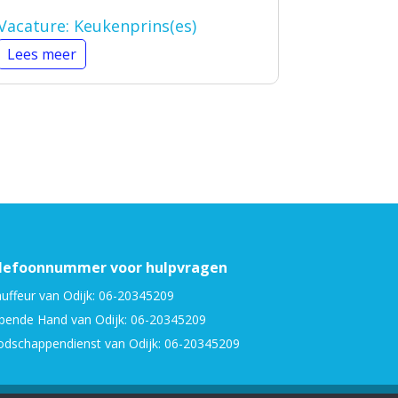
Vacature: Keukenprins(es)
Lees meer
lefoonnummer voor hulpvragen
uffeur van Odijk: 06-20345209
pende Hand van Odijk: 06-20345209
dschappendienst van Odijk: 06-20345209