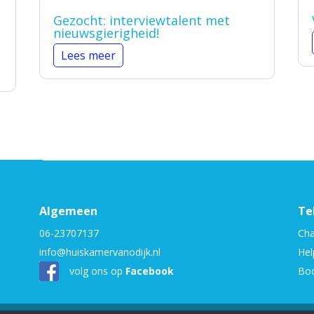
Gezocht: interviewtalent met
nieuwsgierigheid!
Lees meer
Algemeen
Te
06-23707137
Cha
info@huiskamervanodijk.nl
Hel
volg ons op
Facebook
Boo