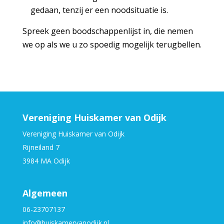
gedaan, tenzij er een noodsituatie is.
Spreek geen boodschappenlijst in, die nemen
we op als we u zo spoedig mogelijk terugbellen.
Vereniging Huiskamer van Odijk
Vereniging Huiskamer van Odijk
Rijneiland 7
3984 MA Odijk
Algemeen
06-23707137
info@huiskamervanodijk.nl