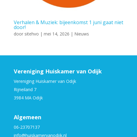
Verhalen & Muziek: bijeenkomst 1 juni gaat niet
door!
door
sitehvo
|
mei 14, 2026
|
Nieuws
Vereniging Huiskamer van Odijk
Vereniging Huiskamer van Odijk
Rijneiland 7
3984 MA Odijk
Algemeen
06-23707137
info@huiskamervanodijk.nl